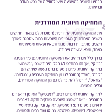
הבחינו היוונים בהשפעה שיש למוזיקה על נפש האדם
ובריאותו.
המוזיקה היוונית המודרנית
את המוזיקה היוונית המודרנית (המוכרת לנו במאה וחמישים
השנים האחרונות) מאפיינים השפעות רבות שספגה לאורך
השנים מתרבויות רבות ומנוגדות, אירופאיות ואסיאתיות
כאחד, ומכאן עושרה וייחודה.
בדרך כלל אנו מזהים את המוסיקה היוונית עם כלי הנגינה
"בוזוקי", אך זהו בהחלט לא הכלי היחיד שנפוץ בשימוש
במוזיקה היוונית. כלים נוספים בהם נעשה שימוש הם
"לירה", "עוּד" (המוכר לנו מן המוזיקה הערבית), "בגלמה",
"צוראס", "זורנה" (המוכר לנו גם מן המוזיקה הכורדית),
וכלים נוספים.
למוזיקה היוונית ז'אנרים רבים. "רמבטיקו" הוא מן הז'אנרים
המוכרים – ז'אנר שספג השפעה טורקית חזקה. ז'אנרים
ידועים נוספים הם: חסאפיקו, לאיקו, זבקיקו, ניסיאוטיקו,
ציפיטטלי, דימוטיקו, סירטקי, צמיקו ועוד רבים וקסומים.