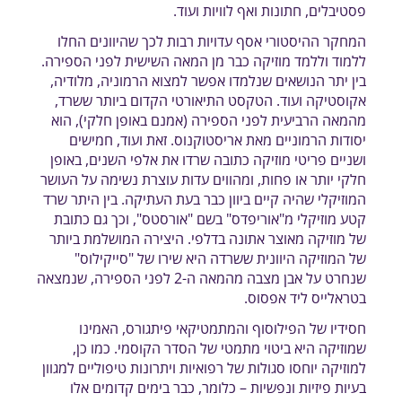
פסטיבלים, חתונות ואף לוויות ועוד.
המחקר ההיסטורי אסף עדויות רבות לכך שהיוונים החלו
ללמוד וללמד מוזיקה כבר מן המאה השישית לפני הספירה.
בין יתר הנושאים שנלמדו אפשר למצוא הרמוניה, מלודיה,
אקוסטיקה ועוד. הטקסט התיאורטי הקדום ביותר ששרד,
מהמאה הרביעית לפני הספירה (אמנם באופן חלקי), הוא
יסודות הרמוניים מאת אריסטוקנוס. זאת ועוד, חמישים
ושניים פריטי מוזיקה כתובה שרדו את אלפי השנים, באופן
חלקי יותר או פחות, ומהווים עדות עוצרת נשימה על העושר
המוזיקלי שהיה קיים ביוון כבר בעת העתיקה. בין היתר שרד
קטע מוזיקלי מ"אוריפדס" בשם "אורסטס", וכך גם כתובת
של מוזיקה מאוצר אתונה בדלפי. היצירה המושלמת ביותר
של המוזיקה היוונית ששרדה היא שירו של "סייקילוס"
שנחרט על אבן מצבה מהמאה ה-2 לפני הספירה, שנמצאה
בטראלייס ליד אפסוס.
חסידיו של הפילוסוף והמתמטיקאי פיתגורס, האמינו
שמוזיקה היא ביטוי מתמטי של הסדר הקוסמי. כמו כן,
למוזיקה יוחסו סגולות של רפואיות ויתרונות טיפוליים למגוון
בעיות פיזיות ונפשיות – כלומר, כבר בימים קדומים אלו