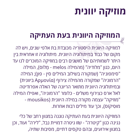
מוזיקה יוונית
המוזיקה היוונית בעת העתיקה
למוזיקה היוונית היסטוריה מכובדת בת אלפי שנים, ויש לה
מקום של כבוד במיתולוגיה היוונית. מיתולוגיה זו אחראית בין
היתר לשמותיהם של מושגים רבים במוזיקה המוכרים לנו עד
היום, כגון "מלודיה" (מהמילה melos - מֶלוֹס), המילה
"סימפוניה" (שמקורה בשילוב המילים סין - פון); המילה
"הרמוניה" שמקורה מהמילה צירוף (Αρμονία ביוונית)
ובמיתולוגיה היוונית מתואר הריונה של האלה אפרודיטה
לאל ארס כצירוף משלים - כלומר "הרמוניה", ואפילו המילה
"מוזיקה" עצמה מקורה במילה היוונית (mousikos -
מוּסִיקוֹס), וכך עוד מילים רבות אחרות.
המוזיקה היוונית בעת העתיקה נוגנה במגוון רחב של כלי
נגינה כגון "קיטרה" - שזו גיטרה דמויית נבל, "לירה" ועוד, וכן
במגוון אירועים, ובהם טקסים דתיים, מסיבות שתיה,