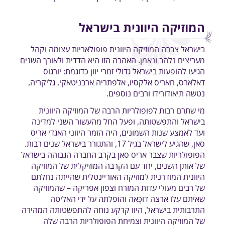
המוזיקה היוונית בישראל
בישראל צברה המוזיקה היוונית פופולאריות עצומה וקהל
מעריצים נלהב ונאמן. האהבה הזו היא הדדית ולאורך השנים
הגיעו להופעות בישראל גדולי זמרי יוון כדוגמת: יורגוס
דאלארס, חאריס אלקסיו, אלפתריה ארבניטאקי, גליקריה,
נטשה תיאודורידו ורבים נוספים.
מי שתרם רבות לפופולריות הרבה של המוזיקה היוונית
בישראל והתפשטותה, ופעל החל מהעשור השני למדינה
ועד לאמצע שנות השמונים, היה הזמר היווני האגדי אריס
סאן, שהגיע לישראל בגיל 17, והתגורר בישראל שנים רבות.
הפופולריות שצבר אריס סאן בקרב החברה הגבוהה בישראל
של אותן השנים, יחד עם הקרבה המוזיקלית של המוזיקה
היוונית המודרנית למוזיקה האוריינטלית שהייתה נחלתם
של רבים מעולי עדות המזרח וצפון אפריקה – שהמוזיקה
שאיתם עלו ארצה דוּכְּאה והופלתה על ידי האליטה
התרבותית בישראל, היוו קרקע נוחה להתפשטותה המהירה
של המוזיקה היוונית וצמיחת הפופולריות הרבה שלה